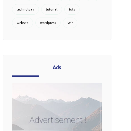
technology
tutorial
tuts
website
wordpress
WP
Ads